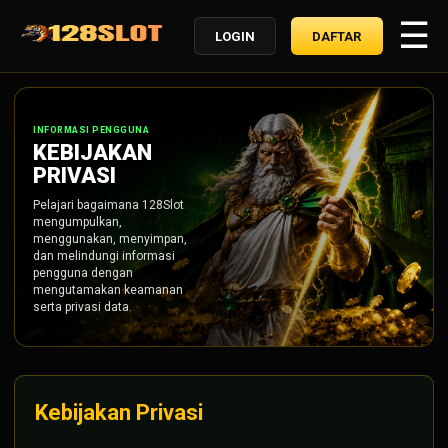
☰
LOGIN
DAFTAR
INFORMASI PENGGUNA
KEBIJAKAN
PRIVASI
Pelajari bagaimana 128Slot
mengumpulkan,
menggunakan, menyimpan,
dan melindungi informasi
pengguna dengan
mengutamakan keamanan
serta privasi data.
Kebijakan Privasi