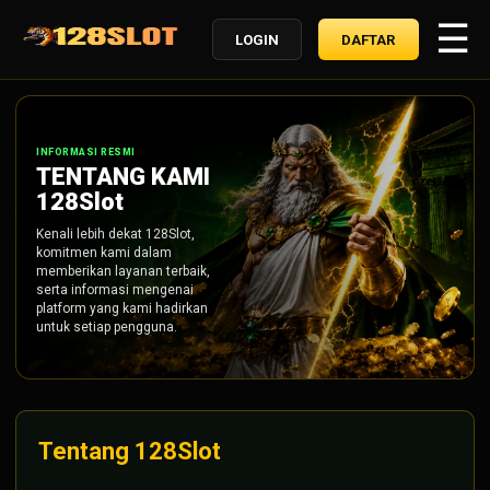
☰
LOGIN
DAFTAR
INFORMASI RESMI
TENTANG KAMI
128Slot
Kenali lebih dekat 128Slot,
komitmen kami dalam
memberikan layanan terbaik,
serta informasi mengenai
platform yang kami hadirkan
untuk setiap pengguna.
Tentang 128Slot